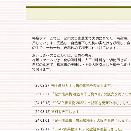
梅屋ファームでは、紀州の自家農園で大切に育てた「南高梅」
用しています。完熟し、自然落下した梅の実だけを収穫し、自
の手で、一粒一粒、丹精込めて梅干に仕上げています。
おいしさへのこだわりは、自然の恵み。
梅屋ファームでは、化学調味料、人工甘味料を一切使用せず、
自然の食材で、梅本来の美味しさを最大限引出した梅干も取り
ております。
[25.02.27]
梅干商品と干し梅の価格を改定します。
[25.02.27]
「紀州南高梅 種ぬき干し梅70g」の販売を終了し
[24.12.13]
『JGAP 青果物 2022』の認証を更新取得しました
[24.03.12]
送料を改定します。
[24.01.01]
「紀州南高梅 無添加梅干」の販売を終了します
[22.12.17]
『JGAP青果物2016』の認証を更新しました。