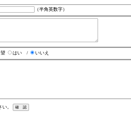
（半角英数字）
希望
はい /
いいえ
さい。