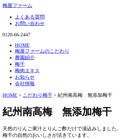
梅屋ファーム
よくある質問
お問い合わせ
0120-66-2447
HOME
梅屋ファームのこだわり
農園紹介
梅干
梅肉エキス
お知らせ
会社情報
HOME
>
こだわり梅干
> 紀州南高梅 無添加梅干
紀州南高梅 無添加梅干
天然のりんご果汁とりんご酢だけで漬込みしました。
梅干の自然のおいしさが活きています。